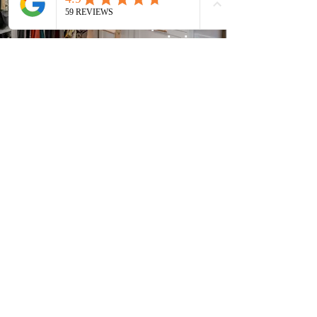
dec13-closetsplus-83-
min.jpg
23