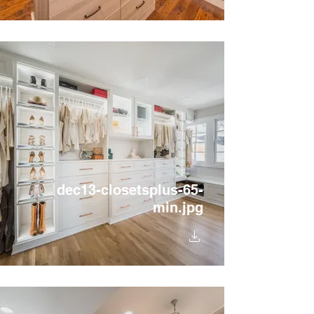
dec13-closetsplus-65-
min.jpg