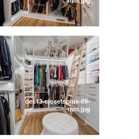
min.jpg
dec13-closetsplus-69-
min.jpg