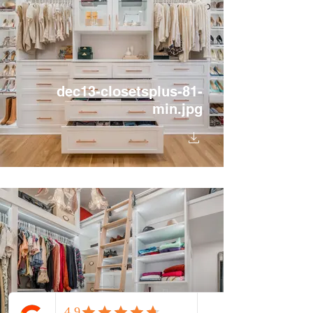
dec13-closetsplus-81-
min.jpg