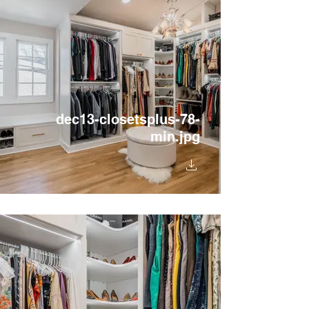
dec13-closetsplus-78-
min.jpg