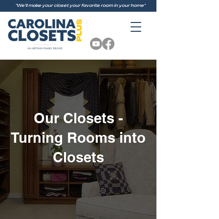
"We'll make your closet your favorite room in your home"
Our Closets -
Turning Rooms into
Closets