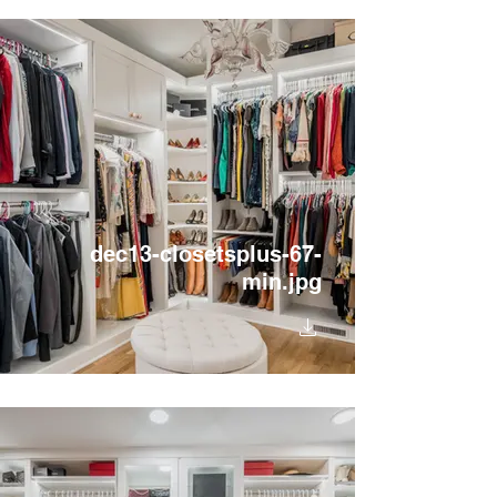
dec13-closetsplus-67-
min.jpg